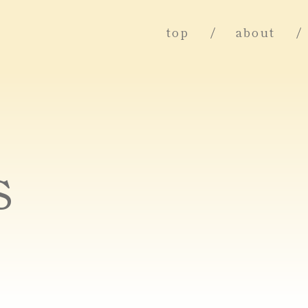
top
about
s